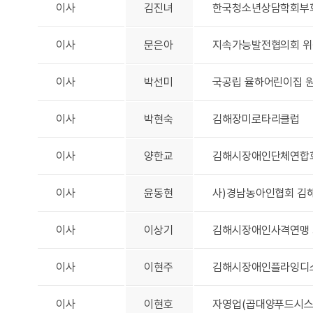
이사
김진녀
한국청소년상담학회부회
이사
문은아
지속가능발전협의회 위
이사
박선미
국공립 율하어린이집 
이사
박현숙
김해장미로타리클럽
이사
양한교
김해시장애인단체연합
이사
윤동현
사)경남농아인협회 김
이사
이상기
김해시장애인사격연맹
이사
이현주
김해시장애인플라잉디
이사
이현호
자영업(곱대양푸드시스