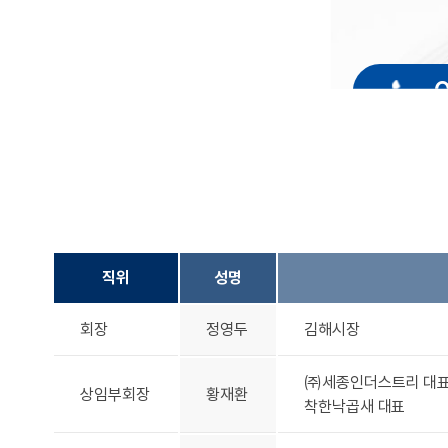
. 
직위
성명
회장
정영두
김해시장
㈜세종인더스트리 대
상임부회장
황재환
착한낙곱새 대표