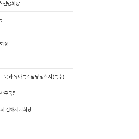
츠연맹회장
독
 회장
교육과 유아특수담당장학사(특수)
 사무국장
회 김해시지회장