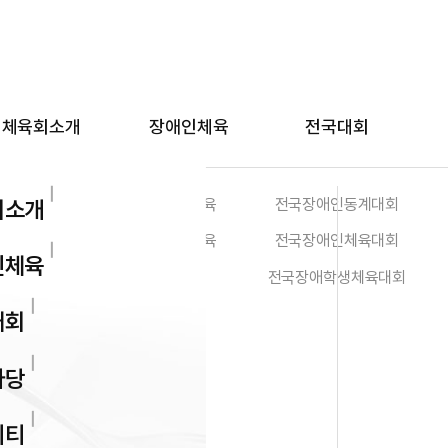
체육회소개
장애인체육
전국대회
회장인사말
전문체육
전국장애인동계대회
회소개
설립목적 및 연혁
생활체육
전국장애인체육대회
인체육
대회장/사무국장
전국장애학생체육대회
임원현황
대회
조직도
마당
사무국 업무소개
관련규정
니티