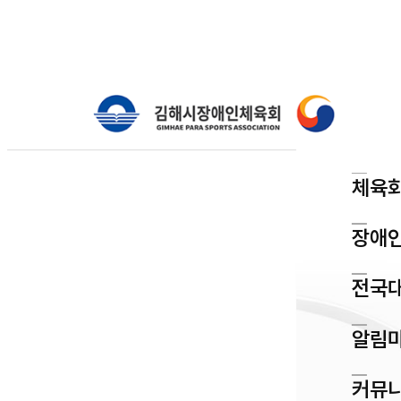
체육
장애
역
체육회소개
전국
임원현황
알림
커뮤