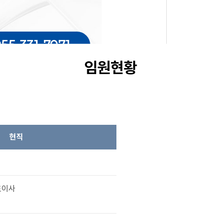
오시는길
경영공시
055-331-7071
임원현황
현직
표이사