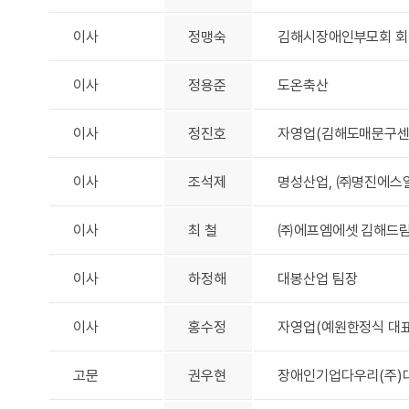
이사
정맹숙
김해시장애인부모회 회
이사
정용준
도온축산
이사
정진호
자영업(김해도매문구센
이사
조석제
명성산업, ㈜명진에스
이사
최 철
㈜에프엠에셋 김해드림
이사
하정해
대봉산업 팀장
이사
홍수정
자영업(예원한정식 대표
고문
권우현
장애인기업다우리(주)