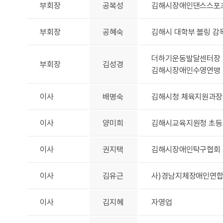
부회장
공복성
김해시장애인댄스스포
부회장
공혜숙
김해시 대학부 볼링 감
더하기운동발달센터장
부회장
김성경
김해시장애인수영연맹
이사
배명숙
김해시청 체육지원과장
이사
양미희
김해시교육지원청 초등
이사
권지택
김해시장애인탁구협회
이사
김유근
사)경남지체장애인연합
이사
김지혜
자영업