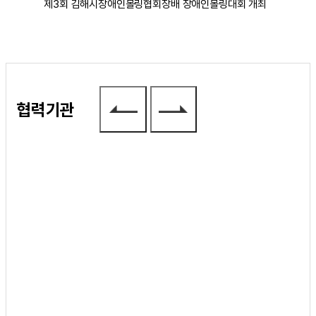
제3회 김해시장애인볼링협회장배 장애인볼링대회 개최
협력기관